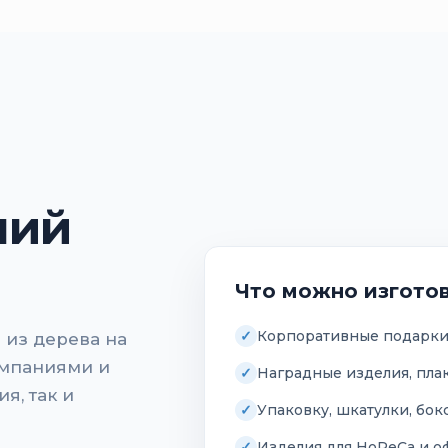
лий
Что можно изгото
Корпоративные подарки
 из дерева на
омпаниями и
Наградные изделия, пла
я, так и
Упаковку, шкатулки, бок
Изделия для HoReCa и 