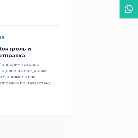
Wha
05
Контроль и
отправка
Проверим готовое
изделие и передадим
его в Алматы или
отправим по Казахстану.