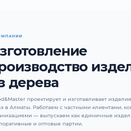
ОМПАНИИ
зготовление
роизводство изде
з дерева
d&Master проектирует и изготавливает изделия
аз в Алматы. Работаем с частными клиентами, к
анизациями — выпускаем как единичные издели
поративные и оптовые партии.