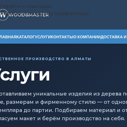
Перейти к навигации
Перейти к основному содержимому
WOOD&MASTER
ЛАВНАЯ
КАТАЛОГ
УСЛУГИ
КОНТАКТЫ
О КОМПАНИИ
ДОСТАВКА И
СТВЕННОЕ ПРОИЗВОДСТВО В АЛМАТЫ
слуги
отавливаем уникальные изделия из дерева п
е, размерам и фирменному стилю — от одно
емпляра до партии. Подбираем материал и от
ласуем макет и берём производство на себя.