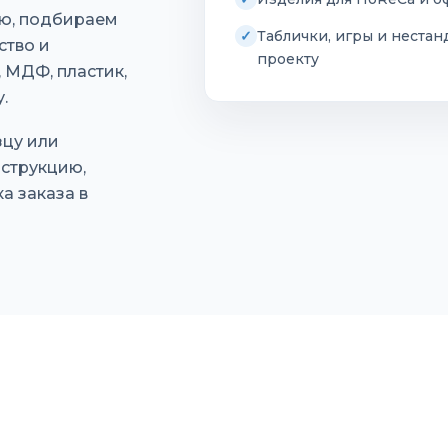
ею, подбираем
Таблички, игры и нестан
ство и
проекту
 МДФ, пластик,
.
зцу или
струкцию,
а заказа в