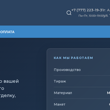
+7 (777) 223-19-31
г. 
ул.
Пн–Пт, 10
:
00–19:00
 ОПЛАТА
КАК МЫ РАБОТАЕМ
Производство
о вашей
Тираж
го
Материал
М
делку,
Макет