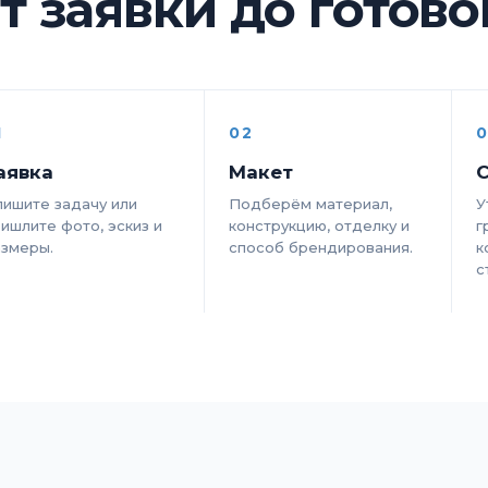
т заявки до готов
1
02
0
аявка
Макет
С
ишите задачу или
Подберём материал,
У
ишлите фото, эскиз и
конструкцию, отделку и
г
азмеры.
способ брендирования.
к
с