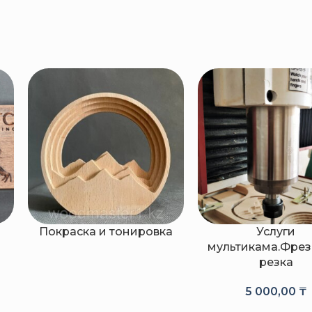
а
Покраска и тонировка
Услуги
мультикама.Фрез
резка
5 000,00
₸