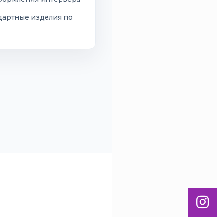
дартные изделия по
Inst