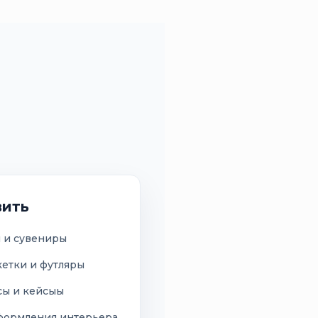
вить
 и сувениры
кетки и футляры
сы и кейсыы
оформления интерьера