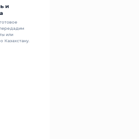
ь и
а
готовое
 передадим
ты или
о Казахстану.