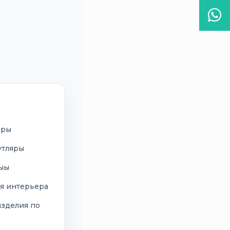
Wha
иры
утляры
сыы
я интерьера
изделия по