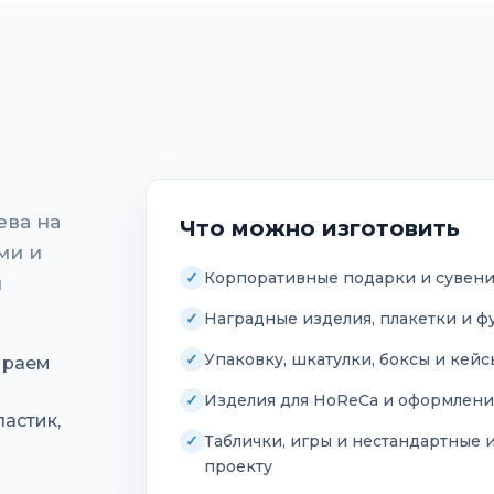
ева на
Что можно изготовить
ми и
Корпоративные подарки и сувен
и
Наградные изделия, плакетки и ф
Упаковку, шкатулки, боксы и кей
ираем
Изделия для HoReCa и оформлени
астик,
Таблички, игры и нестандартные 
проекту