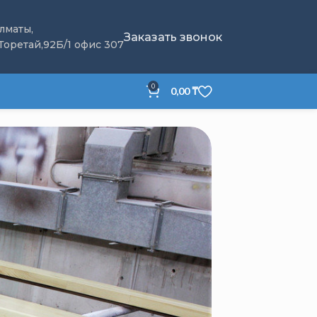
Алматы,
Заказать звонок
 Торетай,92Б/1 офис 307
0
0,00
₸