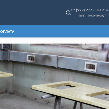
+7 (777) 223-19-31
г. 
ул.
Пн–Пт, 10
:
00–19:00
 ОПЛАТА