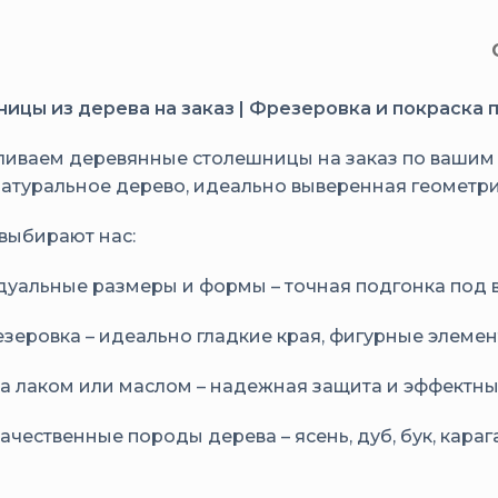
ицы из дерева на заказ | Фрезеровка и покраска
ливаем деревянные столешницы на заказ по вашим
Натуральное дерево, идеально выверенная геометрия,
выбирают нас:
уальные размеры и формы – точная подгонка под 
зеровка – идеально гладкие края, фигурные элемен
а лаком или маслом – надежная защита и эффектн
ачественные породы дерева – ясень, дуб, бук, карага