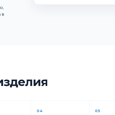
ю,
 в
 изделия
04
05