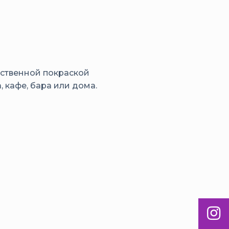
ественной покраской
 кафе, бара или дома.
Inst