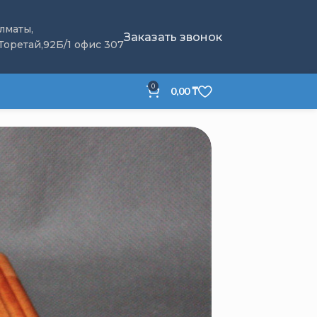
Алматы,
Заказать звонок
 Торетай,92Б/1 офис 307
0
0,00
₸