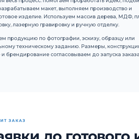
бя весь процесс: помогаем проработать идею, подб
разрабатываем макет, выполняем производство и
отовое изделие. Используем массив дерева, МДФ, пл
вку, лазерную гравировку и ручную отделку.
ем продукцию по фотографии, эскизу, образцу или
ному техническому заданию. Размеры, конструкци
и брендирование согласовываем до запуска заказа
ИТ ЗАКАЗ
аявки до готового