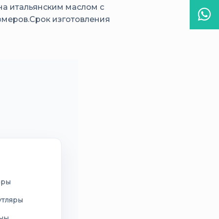
на итальянским маслом с
Wha
змеров.Срок изготовления
иры
утляры
сыы