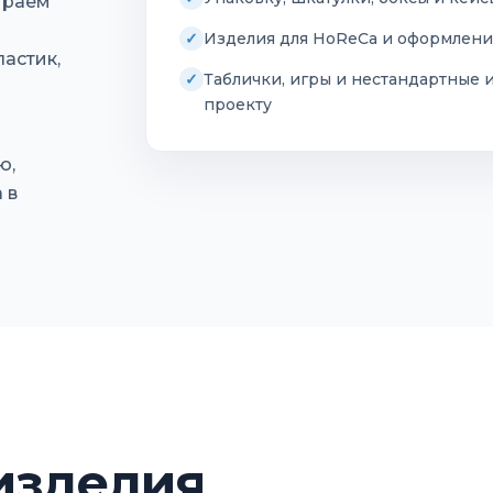
ираем
Изделия для HoReCa и оформлени
астик,
Таблички, игры и нестандартные 
проекту
ю,
 в
 изделия