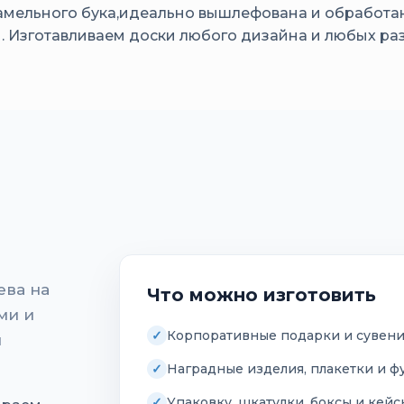
ламельного бука,идеально вышлефована и обработа
м. Изготавливаем доски любого дизайна и любых ра
ева на
Что можно изготовить
ми и
Корпоративные подарки и сувен
и
Наградные изделия, плакетки и ф
Упаковку, шкатулки, боксы и кей