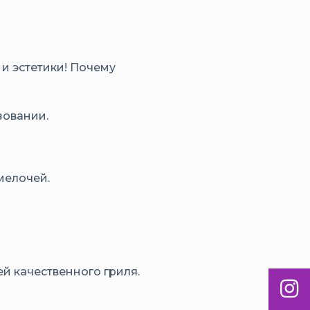
и эстетики! Почему
зовании.
мелочей.
й качественного гриля.
Inst