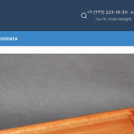
+7 (777) 223-19-31
г. 
ул.
Пн–Пт, 10
:
00–19:00
 ОПЛАТА