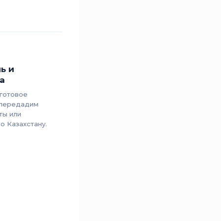
ь и
а
готовое
 передадим
ты или
о Казахстану.