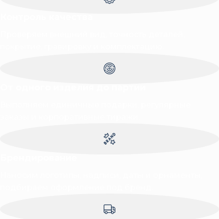
Контроль качества
Проверяем внешний вид, точность деталей,
покрытие, гравировку и комплектацию.
От одного изделия до партии
Выполняем единичные подарки, регулярные
заказы и корпоративные тиражи.
Брендирование
Наносим логотипы, надписи, даты и орнаменты,
подбираем оформление под бренд.