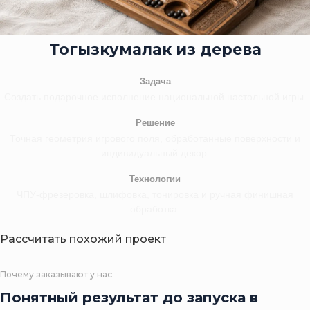
Тогызкумалак из дерева
Задача
Создать подарочное исполнение национальной настольной игры.
Решение
Точная геометрия игрового поля, обработанные поверхности и
индивидуальный декор.
Технологии
ЧПУ-фрезеровка, шлифовка, тонировка и ручная финишная
обработка.
Рассчитать похожий проект
Почему заказывают у нас
Понятный результат до запуска в