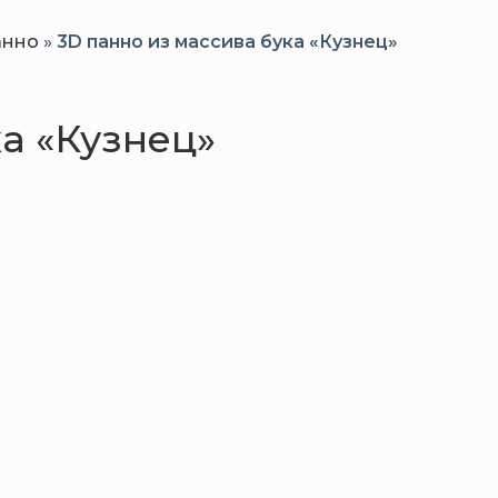
анно
»
3D панно из массива бука «Кузнец»
а «Кузнец»