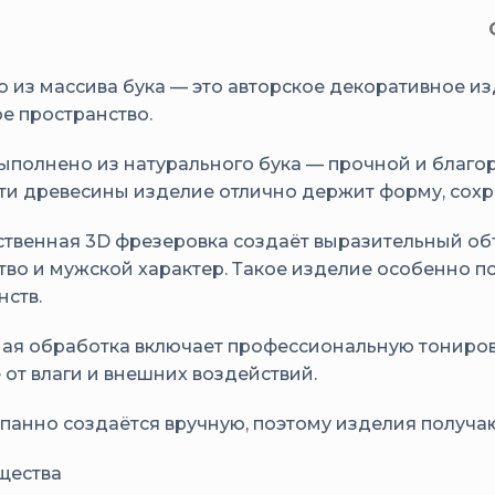
о из массива бука — это авторское декоративное и
ое пространство.
ыполнено из натурального бука — прочной и благо
ти древесины изделие отлично держит форму, сохр
твенная 3D фрезеровка создаёт выразительный объ
тво и мужской характер. Такое изделие особенно п
нств.
я обработка включает профессиональную тонировк
 от влаги и внешних воздействий.
панно создаётся вручную, поэтому изделия получа
щества