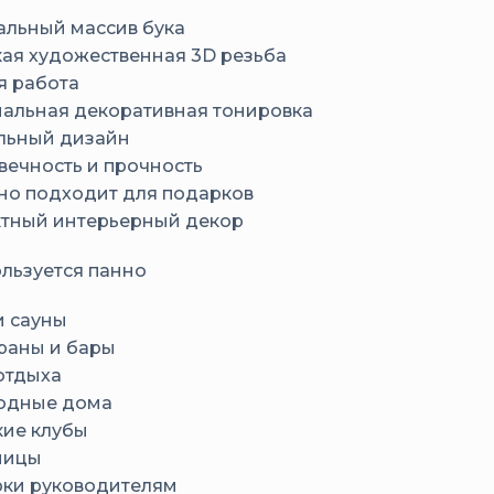
альный массив бука
кая художественная 3D резьба
я работа
альная декоративная тонировка
льный дизайн
вечность и прочность
но подходит для подарков
тный интерьерный декор
ользуется панно
и сауны
раны и бары
отдыха
одные дома
ие клубы
ницы
ки руководителям