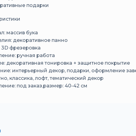
ративные подарки
ристики
л: массив бука
елия: декоративное панно
: 3D фрезеровка
ление: ручная работа
е: декоративная тонировка + защитное покрытие
ние: интерьерный декор, подарки, оформление за
тно, классика, лофт, тематический декор
ление: под заказ,размер: 40-42 см
И