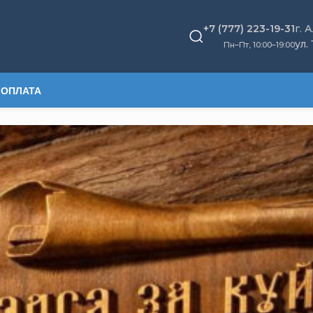
+7 (777) 223-19-31
г. 
ул.
Пн–Пт, 10
:
00–19:00
 ОПЛАТА