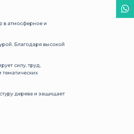
Wha
р в атмосферное и
урой. Благодаря высокой
ует силу, труд,
и тематических
стуру дерева и защищает