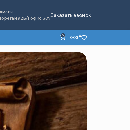
Алматы,
Заказать звонок
 Торетай,92Б/1 офис 307
0
0,00
₸