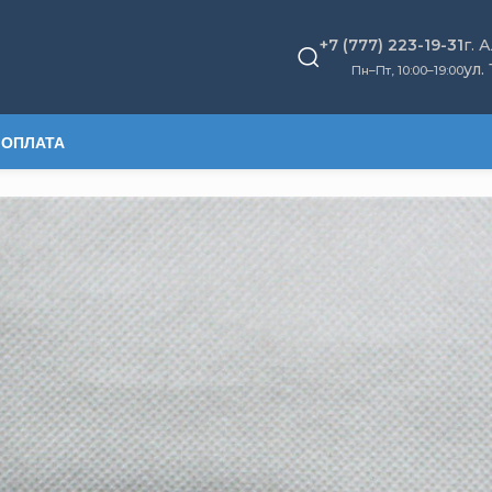
+7 (777) 223-19-31
г. 
ул.
Пн–Пт, 10
:
00–19:00
 ОПЛАТА