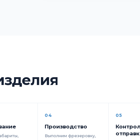
 изделия
04
05
вание
Производство
Контрол
отправк
абариты,
Выполним фрезеровку,