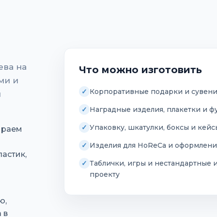
ева на
Что можно изготовить
ми и
Корпоративные подарки и сувен
и
Наградные изделия, плакетки и ф
Упаковку, шкатулки, боксы и кей
ираем
Изделия для HoReCa и оформлени
астик,
Таблички, игры и нестандартные 
проекту
ю,
 в