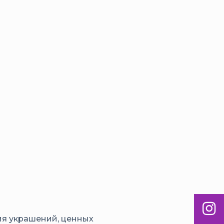
Inst
ия украшений, ценных