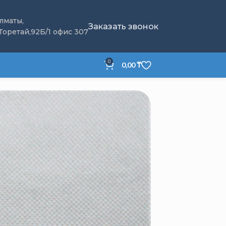
Алматы,
Заказать звонок
 Торетай,92Б/1 офис 307
0
0,00
₸