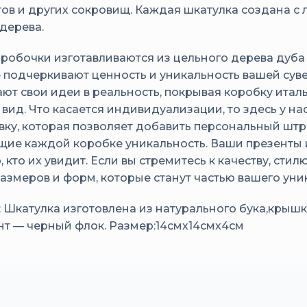
ов и других сокровищ. Каждая шкатулка создана с 
 дерева.
робочки изготавливаются из цельного дерева дуба 
 подчеркивают ценность и уникальность вашей су
ют свои идеи в реальность, покрывая коробку итал
 вид. Что касается индивидуализации, то здесь у н
вку, которая позволяет добавить персональный штр
ие каждой коробке уникальность. Ваши презенты 
, кто их увидит. Если вы стремитесь к качеству, с
азмеров и форм, которые станут частью вашего уни
: Шкатулка изготовлена из натурального бука,крышка
т — черный флок. Размер:14смх14смх4см