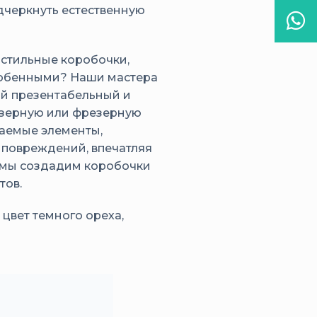
дчеркнуть естественную
Wha
 стильные коробочки,
особенными? Наши мастера
ый презентабельный и
лазерную или фрезерную
ваемые элементы,
 повреждений, впечатляя
 и мы создадим коробочки
тов.
 цвет темного ореха,