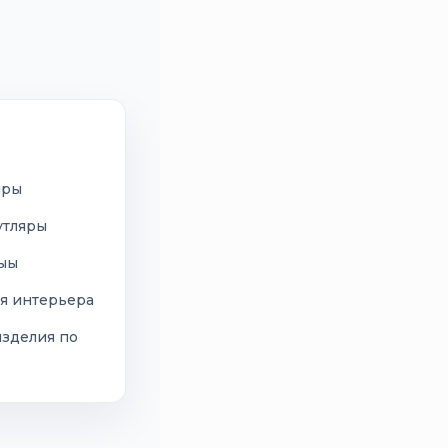
иры
утляры
сыы
я интерьера
изделия по