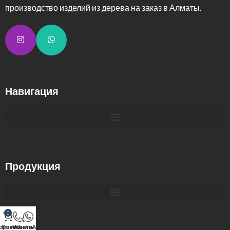
производство изделий из дерева на заказ в Алматы.
Навигация
Продукция
0
орзина
Позвонить
WhatsApp