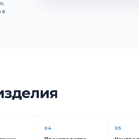
ю,
 в
 изделия
04
05