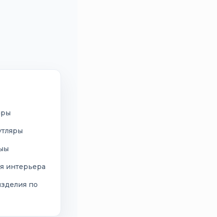
иры
утляры
сыы
я интерьера
изделия по