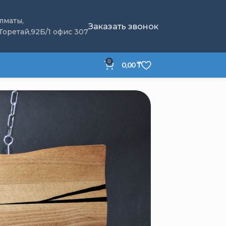
Алматы,
Заказать звонок
 Торетай,92Б/1 офис 307
0
0,00
₸