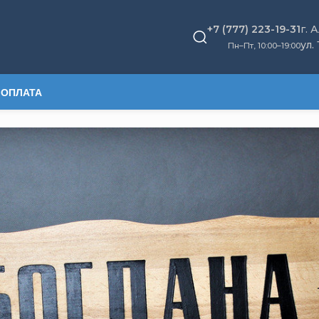
+7 (777) 223-19-31
г. 
ул.
Пн–Пт, 10
:
00–19:00
 ОПЛАТА