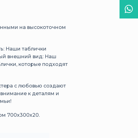
Wha
енными на высокоточном
ть: Наши таблички
ный внешний вид: Наш
блички, которые подходят
стера с любовью создают
внимание к деталям и
мьи!
ом 700х300х20.