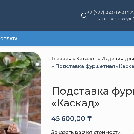
+7 (777) 223-19-31
г. 
ул.
Пн–Пт, 10
:
00–19:00
 ОПЛАТА
Главная
»
Каталог
»
Изделия дл
»
Подставка фуршетная «Каск
Подставка фу
«Каскад»
45 600,00
₸
Заказать расчет стоимости