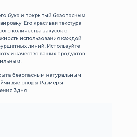
ого бука и покрытый безопасным
вировку. Его красивая текстура
ого количества закусок с
ожность использования каждой
фуршетных линий. Используйте
оту и качество ваших продуктов.
тильным.
окрыта безопасным натуральным
тойчивые опоры.Размеры
ления 3дня