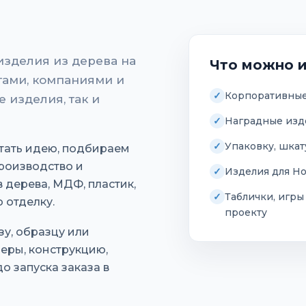
изделия из дерева на
Что можно и
нтами, компаниями и
Корпоративные
 изделия, так и
Наградные изде
Упаковку, шкат
отать идею, подбираем
роизводство и
Изделия для H
 дерева, МДФ, пластик,
Таблички, игры
 отделку.
проекту
у, образцу или
еры, конструкцию,
 запуска заказа в