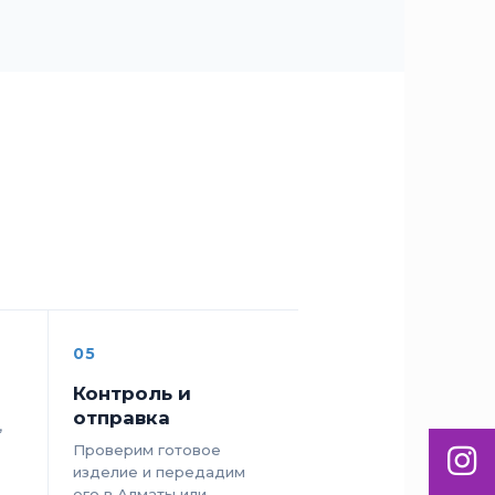
05
Контроль и
отправка
,
Проверим готовое
Inst
изделие и передадим
его в Алматы или