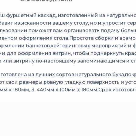
ш фуршетный каскад, изготовленный из натуральн
авит изысканности вашему столу, но и упростит сер
ользовании поможет вам организовать подачу больш
ементом оформления стола.Простота сборки и возм
ормлении банкетов,кейтеринговых мероприятий и 
 и для оформления витрин, чтобы подчеркнуть крас
е или витрину по-настоящему запоминающимся и с
зготовлена из лучших сортов натурального бука,п
ют свои размеры,ровную гладкую поверхность и ус
70мм х 180мм, 3. 440мм х 100мм х 180мм.Срок изготов