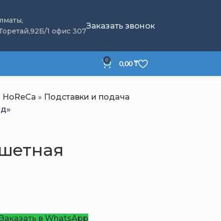
Алматы,
Заказать звонок
 Торетай,92Б/1 офис 307
0
0,00
₸
я HoReCa
»
Подставки и подача
ад»
ршетная
Заказать в WhatsApp