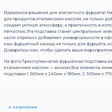
Идеальное решение для элегантного фуршета! На
для продуктов итальянским маслом, не только доб
создает уютную атмосферу, а практичность в исп
легкостью.Эта подставка станет центральным эл
части отдельно добавляют универсальности в оф
наш фуршетный каскад не только для фуршета, но
Доверьтесь нам, чтобы сделать ваше мероприяти
На фото:Трехступенчатая фуршетная подставка и
итальянским маслом — воском.Все элементы име
подставки:1. 560мм х 240мм х 180мм, 2. 500мм х 1
О КОМПАНИИ